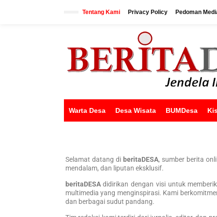
Tentang Kami
Privacy Policy
Pedoman Media
Warta Desa
Desa Wisata
BUMDesa
Ki
Pentingnya Membuat Desa Digital di Desa
Selamat datang di
beritaDESA
, sumber berita on
mendalam, dan liputan eksklusif.
beritaDESA
didirikan dengan visi untuk memberi
multimedia yang menginspirasi. Kami berkomitmen 
dan berbagai sudut pandang.