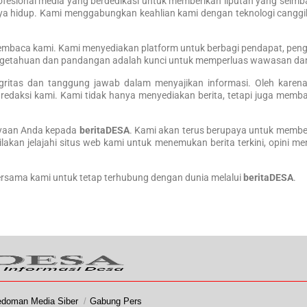
an profesional media yang berdedikasi untuk memberikan liputan yang seim
aya hidup. Kami menggabungkan keahlian kami dengan teknologi canggih
pembaca kami. Kami menyediakan platform untuk berbagi pendapat, pengal
engetahuan dan pandangan adalah kunci untuk memperluas wawasan dan
egritas dan tanggung jawab dalam menyajikan informasi. Oleh karena
i redaksi kami. Kami tidak hanya menyediakan berita, tetapi juga m
ayaan Anda kepada
beritaDESA
. Kami akan terus berupaya untuk membe
ilakan jelajahi situs web kami untuk menemukan berita terkini, opini 
ersama kami untuk tetap terhubung dengan dunia melalui
beritaDESA
.
doman Media Siber
Gabung Pers